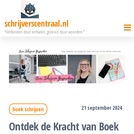
Ga
naar
schrijverscentraal.nl
de
"Verbinden door verhalen, groeien door woorden."
inhoud
21 september 2024
boek schrijven
Ontdek de Kracht van Boek