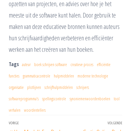
opzetten van projecten, en advies over hoe je het
meeste uit de software kunt halen. Door gebruik te
maken van deze educatieve bronnen kunnen auteurs
hun schrijfvaardigheden verbeteren en efficiënter
werken aan het creëren van hun boeken.
Tags
auteur
boek schrijven software
creatieve proces
efficiëntie
functies
grammaticacontrole
hulpmiddelen
moderne technologie
organisatie
plotlijnen
schrijfhulpmiddelen
schrijvers
softwareprogramma's
spellingscontrole
synoniemenwoordenboeken
tool
verhalen
woordentellers
Berichtnavigatie
VORIGE
VOLGENDE
Vorig
Vol