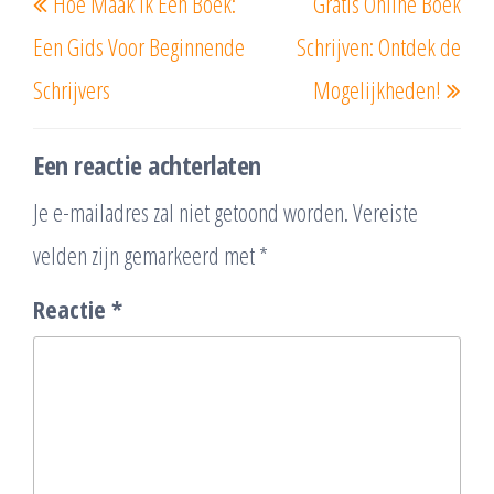
Hoe Maak Ik Een Boek:
Gratis Online Boek
bericht
beri
Een Gids Voor Beginnende
Schrijven: Ontdek de
Schrijvers
Mogelijkheden!
Een reactie achterlaten
Je e-mailadres zal niet getoond worden.
Vereiste
velden zijn gemarkeerd met
*
Reactie
*