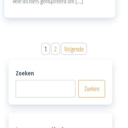
vele dichters geïnspireerd om […]
Posts
1
2
Volgende
pagination
Zoeken
Zoeken