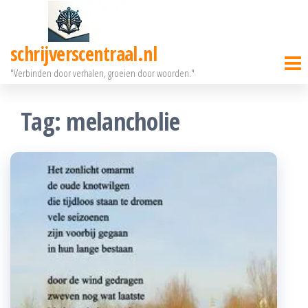
Ga
naar
schrijverscentraal.nl
de
"Verbinden door verhalen, groeien door woorden."
inhoud
Tag:
melancholie