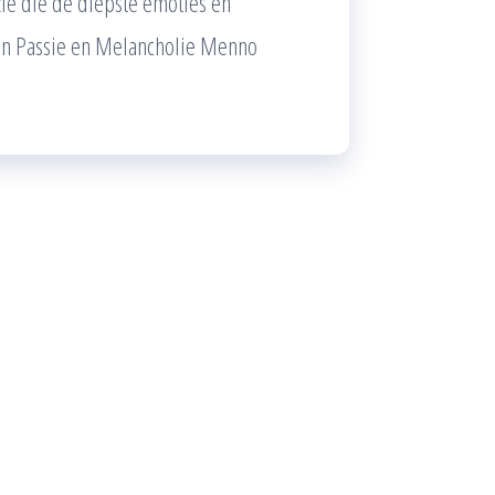
ie die de diepste emoties en
van Passie en Melancholie Menno