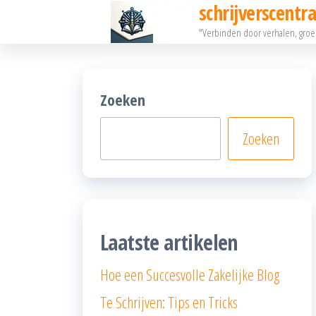
schrijverscentra
Ga
"Verbinden door verhalen, gro
naar
de
inhoud
Zoeken
Zoeken
Laatste artikelen
Hoe een Succesvolle Zakelijke Blog
Te Schrijven: Tips en Tricks