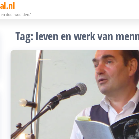
al.nl
eien door woorden."
Tag:
leven en werk van me