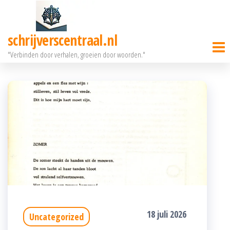
Ga
naar
schrijverscentraal.nl
de
"Verbinden door verhalen, groeien door woorden."
inhoud
18 juli 2026
Uncategorized