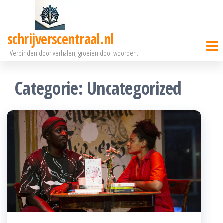
Ga
naar
schrijverscentraal.nl
de
"Verbinden door verhalen, groeien door woorden."
inhoud
Categorie:
Uncategorized